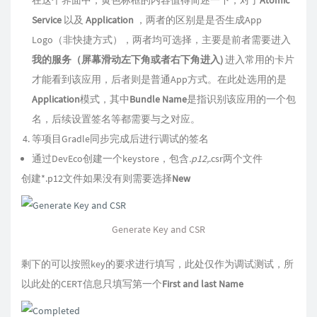
在这个界面中，黄色标框的内容值得简述一下，对于
Atomic
Service
以及
Application
，两者的区别是是否生成App
Logo（非快捷方式），两者均可选择，主要是前者需要进入
我的服务（屏幕滑动左下角或者右下角进入)
进入常用的卡片
才能看到该应用，后者则是普通App方式。在此处选用的是
Application
模式，其中
Bundle Name
是指识别该应用的一个包
名，后续设置签名等都需要与之对应。
等项目Gradle同步完成后进行调试的签名
通过DevEco创建一个keystore，包含
.p12,
.csr两个文件
创建*.p12文件如果没有则需要选择
New
Generate Key and CSR
剩下的可以按照key的要求进行填写，此处仅作为调试测试，所
以此处的CERT信息只填写第一个
First and last Name