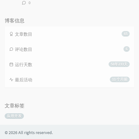
评
0
论
数：
博客信息
文章数目
65
评论数目
6
运行天数
56年233天
最后活动
11 个月前
文章标签
应用开发
© 2026 All rights reserved.