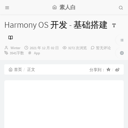
素人白
Harmony OS 开发 - 基础搭建
博
发
Winter
2021 年 12 月 02 日
3272 次浏览
暂无评论
主：
布
分
3541字数
App
时
类：
间：
首页
正文
分享到：