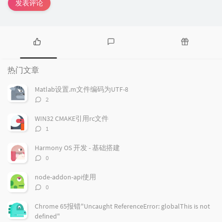
发表评论
热
最
随
门
新
机
热门文章
文
评
文
章
论
章
Matlab设置.m文件编码为UTF-8
评
2
论
数：
WIN32 CMAKE引用rc文件
评
1
论
数：
Harmony OS 开发 - 基础搭建
评
0
论
数：
node-addon-api使用
评
0
论
数：
Chrome 65报错"Uncaught ReferenceError: globalThis is not
defined"