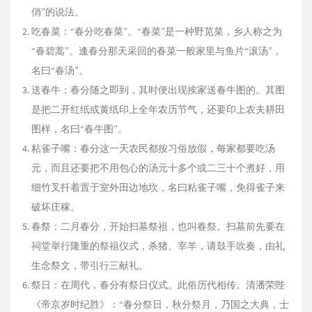
俏”的说法。
吃春菜：“春分吃春菜”。“春菜”是一种野苋菜，乡人称之为
“春碧蒿”。逢春分那天采回的春菜一般家里与鱼片“滚汤”，
名曰“春汤”。
送春牛：春分随之即到，其时便出现挨家送春牛图的。其图
是把二开红纸或黄纸印上全年农历节气，还要印上农夫耕田
图样，名曰“春牛图”。
粘雀子嘴：春分这一天农民都按习俗放假，每家都要吃汤
元，而且还要把不用包心的汤元十多个或二三十个煮好，用
细竹叉扦着置于室外田边地坎，名曰粘雀子嘴，免得雀子来
破坏庄稼。
春祭：二月春分，开始扫墓祭祖，也叫春祭。扫墓前先要在
祠堂举行隆重的祭祖仪式，杀猪、宰羊，请鼓手吹奏，由礼
生念祭文，带引行三献礼。
祭日：在周代，春分有祭日仪式。此俗历代相传。清潘荣陛
《帝京岁时纪胜》：“春分祭日，秋分祭月，乃国之大典，士