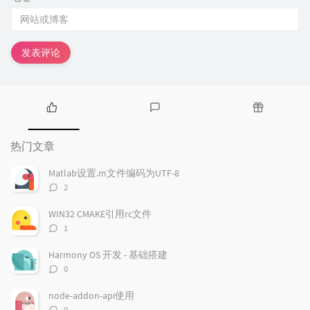
发表评论
热
最
随
门
新
机
热门文章
文
评
文
章
论
章
Matlab设置.m文件编码为UTF-8
评
2
论
数：
WIN32 CMAKE引用rc文件
评
1
论
数：
Harmony OS 开发 - 基础搭建
评
0
论
数：
node-addon-api使用
评
0