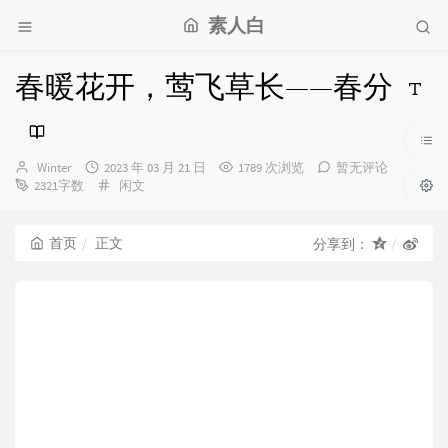
素人白
春暖花开，莺飞草长——春分
博
发
Winter
2023 年 03 月 21 日
1789 次浏览
暂无评论
主：
布
分
2321字数
闲文
时
类：
间：
首页
正文
分享到：