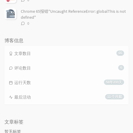
论
数：
Chrome 65报错"Uncaught ReferenceError: globalThis is not
defined"
评
0
论
数：
博客信息
文章数目
65
评论数目
6
运行天数
56年233天
最后活动
11 个月前
文章标签
暂无标签