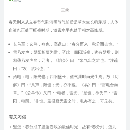
三侯
春天到来从立春节气到清明节气前后是草木生长萌芽期，人体
血液也正处于旺盛时期，激素水平也处于相对高峰期。
玄鸟至：玄鸟，燕也，高诱曰：“春分而来，秋分而去也。”
雷乃发声：阴阳相薄为雷，至此，四阳渐盛，犹有阴焉，则
相薄乃发声矣；乃者，《韵会》曰：“象气出之难也。”注疏
曰：“发，犹出也。”
始电：电，阳光也；四阳盛长，值气泄时而光生焉。故《历
解》曰：“凡声，阳也；光，亦阳也。《易》曰：“雷电合而
章。”《公羊传》又曰：“电者，雷光。”是也，徐氏曰：“雷
阳，电阴。”非也。盖盛夏无雷之时，电亦有之，可见矣。
有关习俗
竖蛋：春分成了竖蛋游戏的最佳时光，故有“春分到，蛋儿