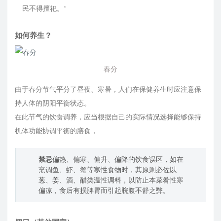
民不得擅祀。”
如何养生？
春分
由于春分节气平分了昼夜、寒暑，人们在保健养生时应注意保
持人体的阴阳平衡状态。
在此节气的饮食调养，应当根据自己的实际情况选择能够保持
机体功能协调平衡的膳食，
禁忌
偏热、偏寒、偏升、偏降的饮食误区，如在
烹调鱼、虾、蟹等寒性食物时，其原则必佐以
葱、姜、酒、醋类温性调料，以防止本菜肴性寒
偏凉，食后有损脾胃而引起脘腹不舒之弊。