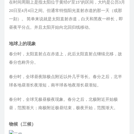
在时间周期上是指太阳位于黄经0°至15°的区间，大约是公历3月
20日至4月4日之间。但通常特指阳光直射赤道的那一天（或那
一刻）。 简单来说就是太阳直射赤道，白天和黑夜一样长，即
昼夜平分点。并且太阳开始向北回归线移动。
地球上的现象
春分时，太阳直射点在赤道上，此后太阳直射点继续北移，故
春分也称升分。
春分时，全球昼夜除极点附近以外几乎等长。春分之后，北半
球各地昼渐长夜渐短，南半球各地夜渐长昼渐短。
春分时，全球无极昼极夜现象。春分之后，北极附近开始极
昼，范围渐大；南极附近极昼结束，极夜开始，范围渐大。
物候（三候）