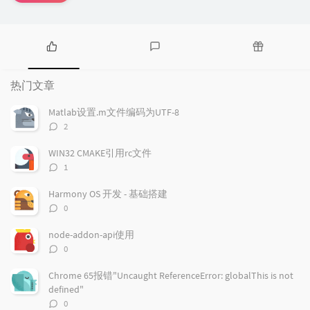
热
最
随
门
新
机
热门文章
文
评
文
章
论
章
Matlab设置.m文件编码为UTF-8
评
2
论
数：
WIN32 CMAKE引用rc文件
评
1
论
数：
Harmony OS 开发 - 基础搭建
评
0
论
数：
node-addon-api使用
评
0
论
数：
Chrome 65报错"Uncaught ReferenceError: globalThis is not
defined"
评
0