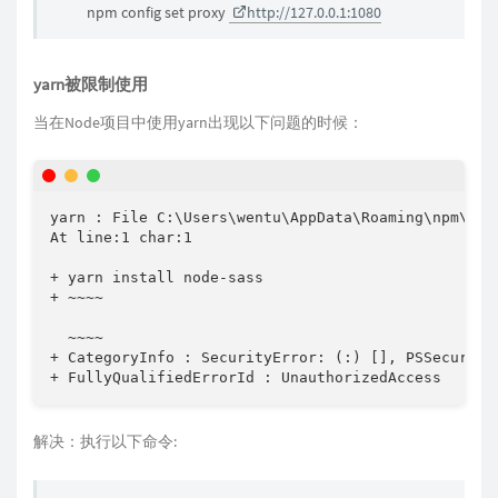
npm config set proxy
http://127.0.0.1:1080
yarn被限制使用
当在Node项目中使用yarn出现以下问题的时候：
yarn : File C:\Users\wentu\AppData\Roaming\npm\yar
At line:1 char:1

+ yarn install node-sass

+ ~~~~

  ~~~~

+ CategoryInfo : SecurityError: (:) [], PSSecurityE
+ FullyQualifiedErrorId : UnauthorizedAccess
解决：执行以下命令: