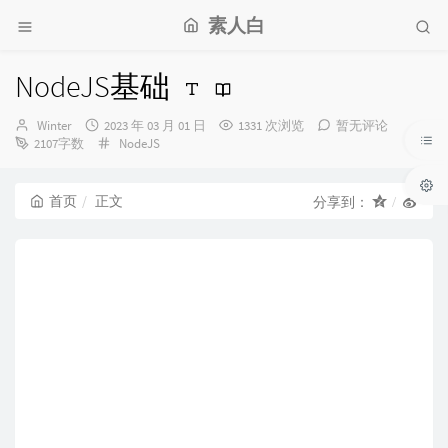
素人白
NodeJS基础
博
发
Winter
2023 年 03 月 01 日
1331 次浏览
暂无评论
主：
布
分
2107字数
NodeJS
时
类：
间：
首页
正文
分享到：