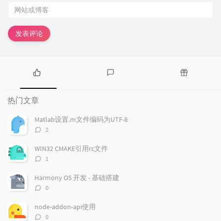
发表评论
热
最
随
门
新
机
热门文章
文
评
文
章
论
章
Matlab设置.m文件编码为UTF-8
评
2
论
数：
WIN32 CMAKE引用rc文件
评
1
论
数：
Harmony OS 开发 - 基础搭建
评
0
论
数：
node-addon-api使用
评
0