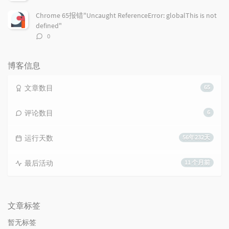
论
数：
Chrome 65报错"Uncaught ReferenceError: globalThis is not
defined"
评
0
论
数：
博客信息
文章数目
65
评论数目
6
运行天数
56年232天
最后活动
11 个月前
文章标签
暂无标签