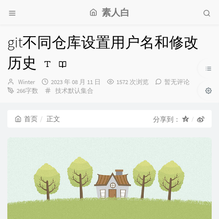
素人白
git不同仓库设置用户名和修改
历史
博
发
Winter
2023 年 08 月 11 日
1572 次浏览
暂无评论
主：
布
分
266字数
技术默认集合
时
类：
间：
首页
正文
分享到：