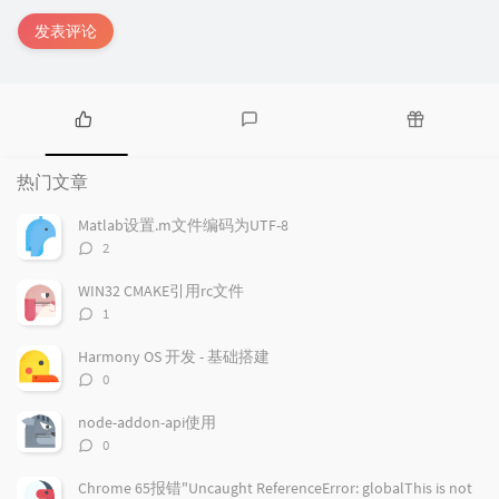
发表评论
热
最
随
门
新
机
热门文章
文
评
文
章
论
章
Matlab设置.m文件编码为UTF-8
评
2
论
数：
WIN32 CMAKE引用rc文件
评
1
论
数：
Harmony OS 开发 - 基础搭建
评
0
论
数：
node-addon-api使用
评
0
论
数：
Chrome 65报错"Uncaught ReferenceError: globalThis is not