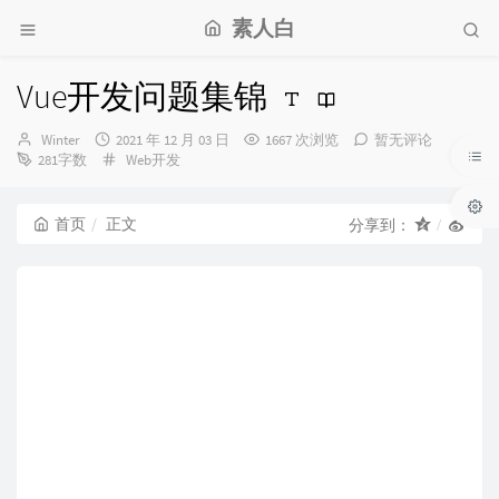
素人白
Vue开发问题集锦
博
发
Winter
2021 年 12 月 03 日
1667 次浏览
暂无评论
主：
布
分
281字数
Web开发
时
类：
间：
首页
正文
分享到：