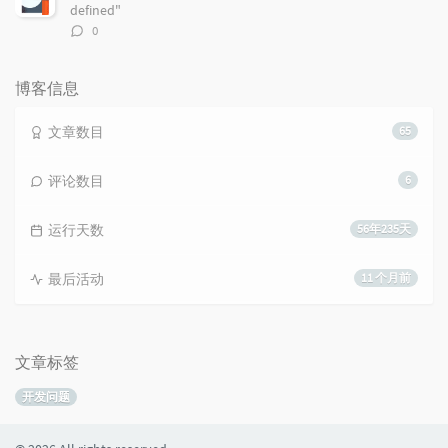
defined"
评
0
论
数：
博客信息
文章数目
65
评论数目
6
运行天数
56年235天
最后活动
11 个月前
文章标签
开发问题