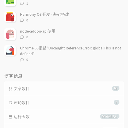
评
1
论
数：
Harmony OS 开发 - 基础搭建
评
0
论
数：
node-addon-api使用
评
0
论
数：
Chrome 65报错"Uncaught ReferenceError: globalThis is not
defined"
评
0
论
数：
博客信息
文章数目
65
评论数目
6
运行天数
56年233天