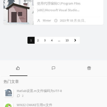
使用代理编辑C:\Program Files
(x86)\Microsoft Visual Studio...
Winter
2023 年 03 月 01 日
暂无评论
1
2
3
4
...
13
热
最
随
门
新
机
热门文章
文
评
文
章
论
章
Matlab设置.m文件编码为UTF-8
评
2
论
数：
WIN32 CMAKE引用rc文件