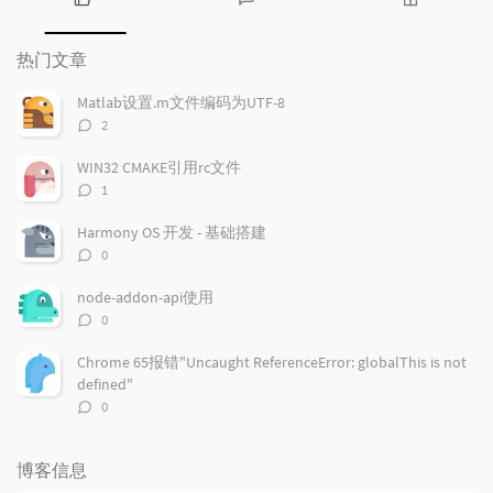
热
最
随
门
新
机
热门文章
文
评
文
章
论
章
Matlab设置.m文件编码为UTF-8
评
2
论
数：
WIN32 CMAKE引用rc文件
评
1
论
数：
Harmony OS 开发 - 基础搭建
评
0
论
数：
node-addon-api使用
评
0
论
数：
Chrome 65报错"Uncaught ReferenceError: globalThis is not
defined"
评
0
论
数：
博客信息